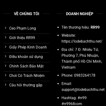
VỀ CHÚNG TÔI
DOANH NGHIỆP
Tên thương hiệu:
RR99
Ceo Phạm Long
Website:
Giới thiệu RR99
https://lodebachthu.net/
Giấy Phép Kinh Doanh
Địa chỉ: 7 Đ. Nhiêu Tứ,
Phường 7, Phú Nhuận,
Điều khoản sử dụng
Thành phố Hồ Chí Minh,
Chính Sách Bảo Mật
Vietnam
Phone: 0983264178
Chơi Có Trách Nhiệm
Email:
Câu hỏi thường gặp
support@lodebachthu.net
Hashtag: #rr99
#rr9968com