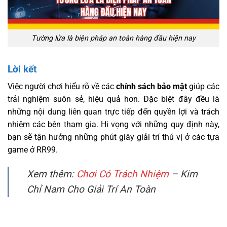
Tường lửa là biện pháp an toàn hàng đầu hiện nay
Lời kết
Việc người chơi hiểu rõ về các
chính sách bảo mật
giúp các
trải nghiệm suôn sẻ, hiệu quả hơn. Đặc biệt đây đều là
những nội dung liên quan trực tiếp đến quyền lợi và trách
nhiệm các bên tham gia. Hi vọng với những quy định này,
bạn sẽ tận hưởng những phút giây giải trí thú vị ở các tựa
game ở RR99.
Xem thêm:
Chơi Có Trách Nhiệm
– Kim
Chỉ Nam Cho Giải Trí An Toàn