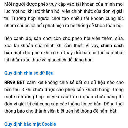
Mỗi người được phép truy cập vào tài khoản của mình mọi
lúc mọi nơi khi trở thành hội viên chính thức của đơn vị giải
trí. Trường hợp người chơi tạo nhiều tài khoản cùng lúc
nhằm chuộc lợi nếu phát hiện ra hệ thống sẽ khóa toàn bộ.
Bên cạnh đó, sân chơi còn cho phép hội viên thêm, sửa,
xóa tài khoản của mình khi cần thiết. Vì vậy,
chính sách
bảo mật
cho phép khi có sự thay đổi bạn có thể cập nhật
lại nhằm xác thực và giao dịch dễ dàng hơn.
Quy định chia sẻ dữ liệu
RR99 BET
cam kết không chia sẻ bất cứ dữ liệu nào cho
bên thứ 3 khi chưa được cho phép của khách hàng. Trong
một số trường hợp có yêu cầu từ cơ quan chức năng thì
đơn vị giải trí chỉ cung cấp các thông tin cơ bản. Đồng thời
thông báo cho thành viên biết trên hệ thống để nắm bắt.
Quy định bảo mật Cookie