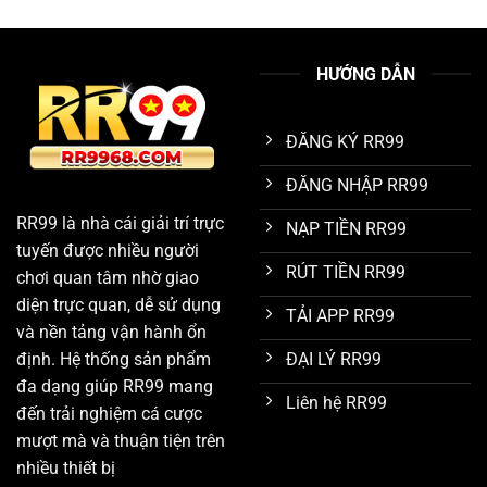
HƯỚNG DẪN
ĐĂNG KÝ RR99
ĐĂNG NHẬP RR99
RR99
là nhà cái giải trí trực
NẠP TIỀN RR99
tuyến được nhiều người
RÚT TIỀN RR99
chơi quan tâm nhờ giao
diện trực quan, dễ sử dụng
TẢI APP RR99
và nền tảng vận hành ổn
ĐẠI LÝ RR99
định. Hệ thống sản phẩm
đa dạng giúp RR99 mang
Liên hệ RR99
đến trải nghiệm cá cược
mượt mà và thuận tiện trên
nhiều thiết bị