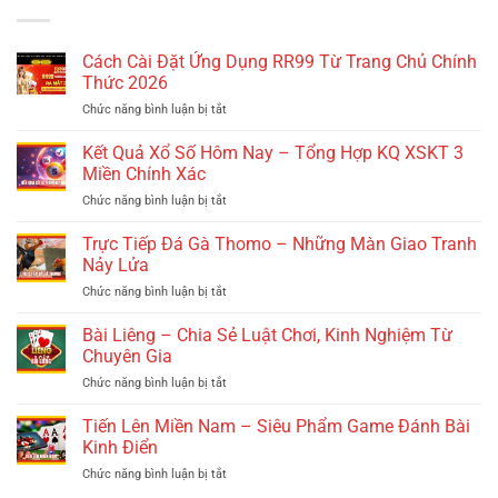
Cách Cài Đặt Ứng Dụng RR99 Từ Trang Chủ Chính
Thức 2026
ở
Chức năng bình luận bị tắt
Cách
Cài
Kết Quả Xổ Số Hôm Nay – Tổng Hợp KQ XSKT 3
Đặt
Miền Chính Xác
Ứng
ở
Chức năng bình luận bị tắt
Dụng
Kết
RR99
Quả
Trực Tiếp Đá Gà Thomo – Những Màn Giao Tranh
Từ
Xổ
Trang
Nảy Lửa
Số
Chủ
ở
Chức năng bình luận bị tắt
Hôm
Chính
Trực
Nay
Thức
Tiếp
Bài Liêng – Chia Sẻ Luật Chơi, Kinh Nghiệm Từ
–
2026
Đá
Tổng
Chuyên Gia
Gà
Hợp
ở
Chức năng bình luận bị tắt
Thomo
KQ
Bài
–
XSKT
Liêng
Tiến Lên Miền Nam – Siêu Phẩm Game Đánh Bài
Những
3
–
Màn
Kinh Điển
Miền
Chia
Giao
Chính
ở
Chức năng bình luận bị tắt
Sẻ
Tranh
Xác
Tiến
Luật