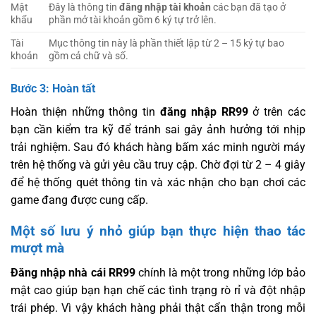
Mật
Đây là thông tin
đăng nhập tài khoản
các bạn đã tạo ở
khẩu
phần mở tài khoản gồm 6 ký tự trở lên.
Tài
Mục thông tin này là phần thiết lập từ 2 – 15 ký tự bao
khoản
gồm cả chữ và số.
Bước 3: Hoàn tất
Hoàn thiện những thông tin
đăng nhập RR99
ở trên các
bạn cần kiểm tra kỹ để tránh sai gây ảnh hưởng tới nhịp
trải nghiệm. Sau đó khách hàng bấm xác minh người máy
trên hệ thống và gửi yêu cầu truy cập. Chờ đợi từ 2 – 4 giây
để hệ thống quét thông tin và xác nhận cho bạn chơi các
game đang được cung cấp.
Một số lưu ý nhỏ giúp bạn thực hiện thao tác
mượt mà
Đăng nhập nhà cái RR99
chính là một trong những lớp bảo
mật cao giúp bạn hạn chế các tình trạng rò rỉ và đột nhập
trái phép. Vì vậy khách hàng phải thật cẩn thận trong mỗi